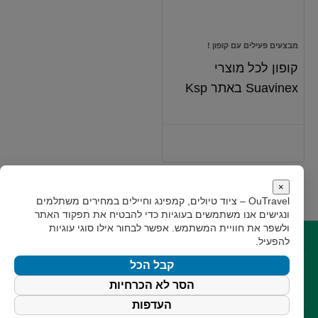
מבצעים פעילים עם קופון !
קופון לכל מוצרי
Suavinex באתר Ksp
×
OuTravel – ציוד טיולים, קמפינג וחיילים במחירים משתלמים
ונגישים
אנו משתמשים בעוגיות כדי להבטיח את תפקוד האתר
ולשפר את חוויית המשתמש. אפשר לבחור אילו סוגי עוגיות
קישורים
להפעיל.
קבל הכל
קצת עלינו
תקנון
גילוי נאות
צור קשר
הסר לא הכרחיות
עקבו אחרינו
העדפות