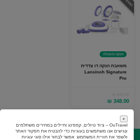
הנקה והאכלה
משאבת הנקה דו צדדית
Lansinoh Signature
Pro
₪
600.00
המחיר
המחיר
₪
348.00
המקורי
הנוכחי
היה:
הוא:
₪ 348.00.
₪ 600.00.
×
OuTravel – ציוד טיולים, קמפינג וחיילים במחירים משתלמים
ונגישים
אנו משתמשים בעוגיות כדי להבטיח את תפקוד האתר
ולשפר את חוויית המשתמש. אפשר לבחור אילו סוגי עוגיות
קישורים