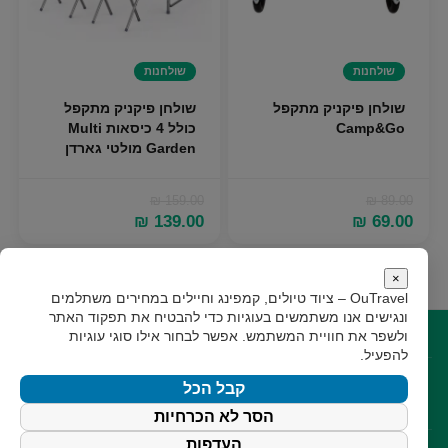
שולחנות
שולחנות
שולחן פיקניק מתקפל
שולחן פיקניק מתקפל
Camp&Go
כולל 4 כיסאות Multi
Garden מולטי גארדן
₪
159.00
₪
89.00
המחיר
המחיר
המחיר
המחיר
₪
139.00
₪
69.00
המקורי
הנוכחי
המקורי
הנוכחי
היה:
הוא:
היה:
הוא:
₪ 139.00.
₪ 159.00.
₪ 69.00.
₪ 89.00.
×
OuTravel – ציוד טיולים, קמפינג וחיילים במחירים משתלמים
ונגישים
אנו משתמשים בעוגיות כדי להבטיח את תפקוד האתר
ולשפר את חוויית המשתמש. אפשר לבחור אילו סוגי עוגיות
קישורים
להפעיל.
קצת עלינו
תקנון
גילוי נאות
צור קשר
קבל הכל
עקבו אחרינו
הסר לא הכרחיות
העדפות