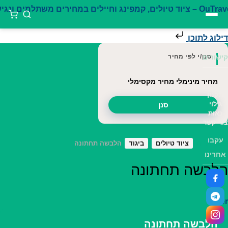
דילוג לתוכן
סנן/י לפי מחיר
קישורים
קצת
מחיר מינימלי
מחיר מקסימלי
עלינו
תקנון
גילוי
סנן
נאות
צור קשר
עקבו
עמוד הבית
ציוד טיולים
ביגוד
הלבשה תחתונה
אחרינו
הלבשה תחתונה
Filter
הלבשה תחתונה