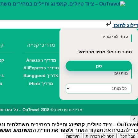
דילוג לתוכן
סנן/י לפי מחיר
מדריכי קנייה
קי
מחיר מינימלי
מחיר מקסימלי
מדריך Amazon
קצ
סנן
מדריך AliExpress
מותגים
מדריך Banggood
גי
מדריך iHerb
צו
מדיניות פרטיות
|
© OuTravel 2018 – כל הזכויות שמורות
×
OuTravel – ציוד טיולים, קמפינג וחיילים במחירים משתלמים ונגישים
כדי להבטיח את תפקוד האתר ולשפר את חוויית המשתמש. אפשר לב
קבל הכל
הסר לא הכרחיות
העדפות