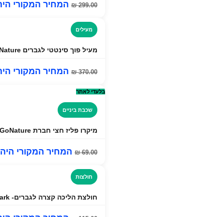
המחיר המקורי היה: ₪ 00
₪
299.00
מעילים
מעיל פוך סינטטי לגברים Go Nature דגם Beluga- כחול
המחיר המקורי היה: ₪ 00
₪
370.00
בלעדי לאתר
שכבת ביניים
מיקרו פליז חצי חברת GoNature
המחיר המקורי היה: ₪ 00
₪
69.00
חולצות
חולצת הליכה קצרה לגברים- Columbia Thistletown Park