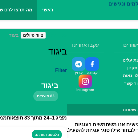
ראשי
מה תרצו לרכוש
עמוד הבית
ציוד טיולים
ביגוד
שורים
עקבו אחרינו
ביגוד
ת עלינו
תקנון
Filter
קבוצה
ערוץ
לוי נאות
ר קשר
ביגוד
Instagram
83 מוצרים
מציג 1–24 מתוך 83 תוצאות
ממו
אנו משתמשים בעוגיות
חור אילו סוגי עוגיות להפעיל.
הלבשה תחתונה