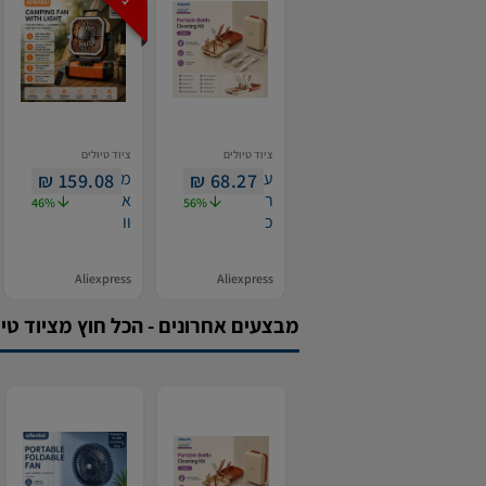
ציוד טיולים
ציוד טיולים
ע
מ
₪
159.08
₪
68.27
ר
א
46%
56%
כ
וו
ת
ר
מ
ר
Aliexpress
Aliexpress
ב
ק
ר
מ
מבצעים אחרונים - הכל חוץ מציוד טיו
ש
פ
ו
י
ת
נ
נ
ג
י
נ
ק
ט
וי
ע
ל
ן