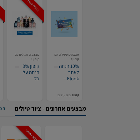
בלעדי לאתר
ב
מבצעים פעילים עם
מבצעים פעילים עם
קופון !
קופון !
10% הנחה
קופון 8%
לאתר
הנחה על
Klook –
כל
מלונות,
הבשמים
אטרקציות
באתר Ksp
קופונים פעילים
וטיולים
כולל כפל
קופונים !
מבצעים אחרונים - ציוד טיולים
הצג
בלעדי לאתר