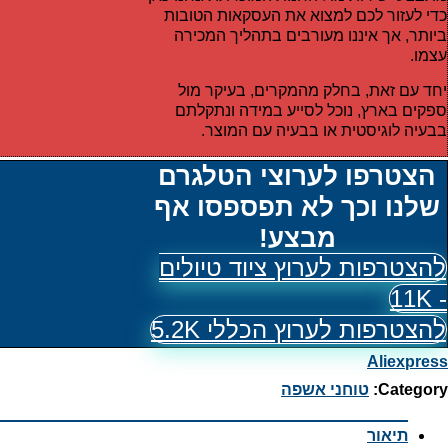
כדי לעזור לכם למצוא את העסקאות הטובות
ביותר, אך איננו מעורבים בתהליך המכירה
עצמו.
יחד עם זאת, בחלק מהמקרים, בעיקר מול
ספקים בארץ, נוכל לסייע במידה ונתקלתם
בבעיה לוגיסטית או בבעיה עם המוצר.
הצטרפו לערוצי הטלגרם
שלנו וכך לא תפספסו אף
מבצע!
להצטרפות לערוץ ציוד טיולים
- 11K
להצטרפות לערוץ הכללי 5.2K
Aliexpress
Category:
טוחני אשפה
תיאור