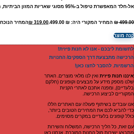
אל-חלד המאפשרת טיפול ב-95% מסוגי שאריות המזון הביתיות, תוך הבטחת פעולה שקטה ובטוחה.
499.00
₪
המחיר המקורי היה: ₪ 499.00.
319.00
₪
המחיר הנוכחי הוא:
קנה מוצר
לתשומת ליבכם - אנו לא חנות פיזית!
הרכישה מתבצעת דרך הספקים/ החנויות
הרשמיות. להסבר לחצו כאן!
איננו חנות פיזית
ואין לנו מלאי מוצרים. האתר
שלנו מספק מידע על מבצעים וקופונים (חלקם
בלעדיים), ומפנה אתכם לאתרי הקניות
המקוריים לביצוע הרכישה.
אנו עובדים בשיתוף פעולה עם האתרים הללו
כדי להביא לכם את המחירים הטובים ביותר,
כולל קופונים בלעדיים במקרים מסוימים.
עם זאת, כל הליך הרכישה, המשלוח והשירות
מתבצע ישירות מול החנות המוכרת. אנחנו כאן