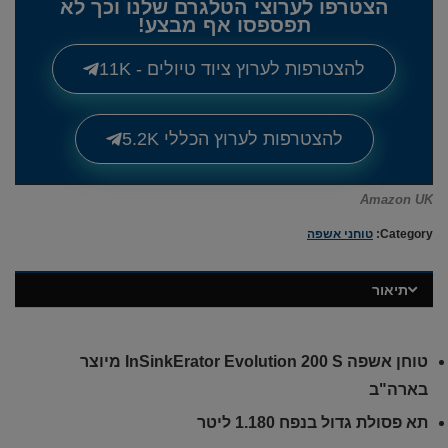
הצטרפו לערוצי הטלגרם שלנו וכך לא
תפספסו אף מבצע!
להצטרפות לערוץ ציוד טיולים - 11K
להצטרפות לערוץ הכללי 5.2K
Amazon UK
Category:
טוחני אשפה
תיאור
טוחן אשפה InSinkErator Evolution 200 S מיוצר
בארה"ב
תא פסולת גדול בנפח 1.180 ליטר