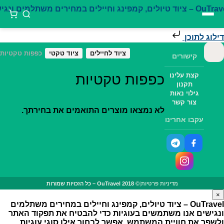
דילוג לתוכן
עמוד הבית
ציוד לחיילים
ציוד טקטי
כפפות טקטיות
קישורים
כפפות טקטיות
קצת עלינו
תקנון
גילוי נאות
צור קשר
לא נמצאו מוצרים התואמים את בחירתך.
עקבו אחרינו
מדיניות פרטיות
|
© OuTravel 2018 – כל הזכויות שמורות
×
OuTravel – ציוד טיולים, קמפינג וחיילים במחירים משתלמים
ונגישים
אנו משתמשים בעוגיות כדי להבטיח את תפקוד האתר
ולשפר את חוויית המשתמש. אפשר לבחור אילו סוגי עוגיות