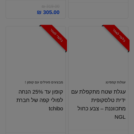
₪
319.00
המחיר
המחיר
₪
305.00
המקורי
הנוכחי
היה:
הוא:
₪ 305.00.
₪ 319.00.
בלעדי לאתר
בלעדי לאתר
עגלות קמפינג
מבצעים פעילים עם קופון !
עגלת שטח מתקפלת עם
קופון עד 25% הנחה
ידית טלסקופית
לפולי קפה של חברת
מתכווננת – צבע כחול
tchibo
NGL