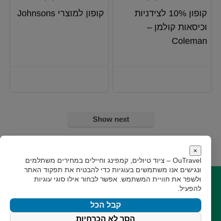
קופון 10% לצידניות
קופון למוצרי Johnsons
וכיסאות קולמן –
Coleman
Show next
×
OuTravel – ציוד טיולים, קמפינג וחיילים במחירים משתלמים
ונגישים
אנו משתמשים בעוגיות כדי להבטיח את תפקוד האתר
ולשפר את חוויית המשתמש. אפשר לבחור אילו סוגי עוגיות
קישורים
להפעיל.
קצת עלינו
תקנון
גילוי נאות
צור קשר
קבל הכל
עקבו אחרינו
הסר לא הכרחיות