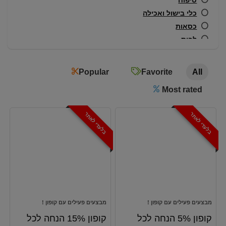
טיפוח
כלי בישול ואכילה
כסאות
לבית
מבצעים פעילים עם קופון !
מוצרים ללידה
Popular
Favorite
All
מזרנים לקמפינג
Most rated
מחצלות
מצלמות אקסטרים
בלעדי לאתר
בלעדי לאתר
עגלות קמפינג
פולי קפה
צידניות
רחצה והחתלה
שולחנות
שינה
שכבת ביניים
מבצעים פעילים עם קופון !
מבצעים פעילים עם קופון !
תיקי שלוקרים
קופון 5% הנחה לכל
קופון 15% הנחה לכל
All categories