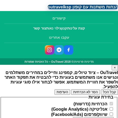
הנחות משתנות עם קופון outravelksp
קישורים
קצת עלינו
תקנון
גילוי נאות
צור קשר
עקבו אחרינו
מדיניות פרטיות
|
© OuTravel 2018 – כל הזכויות שמורות
×
OuTravel – ציוד טיולים, קמפינג וחיילים במחירים משתלמים
ונגישים
אנו משתמשים בעוגיות כדי להבטיח את תפקוד האתר
ולשפר את חוויית המשתמש. אפשר לבחור אילו סוגי עוגיות
להפעיל.
קבל הכל
הסר לא הכרחיות
העדפות
בחירת עוגיות
הכרחיות (נדרשות)
אנליטיקה (Google Analytics)
שיווק/פרסום (Facebook/Ads)