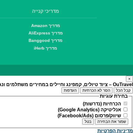
מדריכי קנייה
מדריך Amazon
מדריך AliExpress
מדריך Banggood
מדריך iHerb
×
OuTravel – ציוד טיולים, קמפינג וחיילים במחירים משתלמים ונגישים
קבל הכל
הסר לא הכרחיות
העדפות
בחירת עוגיות
הכרחיות (נדרשות)
אנליטיקה (Google Analytics)
שיווק/פרסום (Facebook/Ads)
שמור את הבחירה
בטל
מדיניות הפרטיות