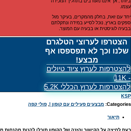
ביותר, אך איננו מעורבים בתהליך המכירה
עצמו.
יחד עם זאת, בחלק מהמקרים, בעיקר מול
ספקים בארץ, נוכל לסייע במידה ונתקלתם
בבעיה לוגיסטית או בבעיה עם המוצר.
הצטרפו לערוצי הטלגרם
שלנו וכך לא תפספסו אף
מבצע!
להצטרפות לערוץ ציוד טיולים
- 11K
להצטרפות לערוץ הכללי 5.2K
KSP
Categories:
מבצעים פעילים עם קופון !
,
פולי קפה
תיאור
בעת לחיצה על הקישור והזנה של הקופון תוכלו להנות מהנחות 