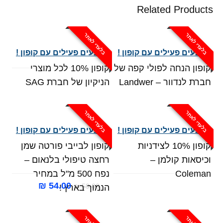
Related Products
בלעדי לאתר
בלעדי לאתר
מבצעים פעילים עם קופון !
מבצעים פעילים עם קופון !
קופון הנחה לפולי קפה של
קופון 10% לכל מוצרי
חברת לנדוור – Landwer
הניקיון של חברת SAG
בלעדי לאתר
בלעדי לאתר
מבצעים פעילים עם קופון !
מבצעים פעילים עם קופון !
קופון 10% לצידניות
קופון לבייבי פורטה שמן
וכיסאות קולמן –
רחצה טיפולי בלנאום –
Coleman
נפח 500 מ"ל במחיר
המחיר
המחיר
₪
54.00
₪
59.00
הנמוך בארץ !
המקורי
הנוכחי
היה:
הוא: