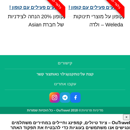
בלעדי לאתר
בלעדי לאתר
₪ 54.00.
₪ 59.00.
מבצעים פעילים עם קופון !
מבצעים פעילים עם קופון !
קופון על מוצרי תינוקות
קופון 20% הנחה לצידניות
Weleda – ולדה
של חברת Asian
קישורים
קצת עלינו
תקנון
גילוי נאות
צור קשר
עקבו אחרינו
מדיניות פרטיות
|
© OuTravel 2018 – כל הזכויות שמורות
×
OuTravel – ציוד טיולים, קמפינג וחיילים במחירים משתלמים
ונגישים
אנו משתמשים בעוגיות כדי להבטיח את תפקוד האתר