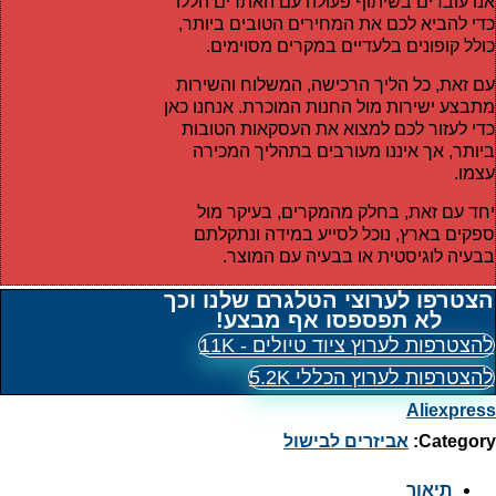
אנו עובדים בשיתוף פעולה עם האתרים הללו
כדי להביא לכם את המחירים הטובים ביותר,
כולל קופונים בלעדיים במקרים מסוימים.
עם זאת, כל הליך הרכישה, המשלוח והשירות
מתבצע ישירות מול החנות המוכרת. אנחנו כאן
כדי לעזור לכם למצוא את העסקאות הטובות
ביותר, אך איננו מעורבים בתהליך המכירה
עצמו.
יחד עם זאת, בחלק מהמקרים, בעיקר מול
ספקים בארץ, נוכל לסייע במידה ונתקלתם
בבעיה לוגיסטית או בבעיה עם המוצר.
הצטרפו לערוצי הטלגרם שלנו וכך
לא תפספסו אף מבצע!
להצטרפות לערוץ ציוד טיולים - 11K
להצטרפות לערוץ הכללי 5.2K
Aliexpress
Category:
אביזרים לבישול
תיאור