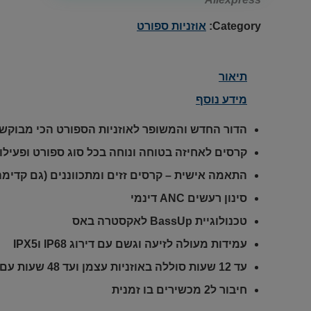
Category:
אוזניות ספורט
תיאור
מידע נוסף
הדור החדש והמשופר לאוזניות הספורט הכי מבוקש 
קרסים לאחיזה בטוחה ונוחה בכל סוג ספורט ופעילו
התאמה אישית – קרסים זזים ומתכווננים (גם קדימה, 
סינון רעשים ANC דינמי
טכנולוגיית BassUp לאקסטרה באס
עמידות מעולה לזיעה וגשם עם דירוג IP68 וIPX5
עד 12 שעות סוללה באוזניות עצמן ועד 48 שעות עם הקייס!
חיבור ל2 מכשירים בו זמנית