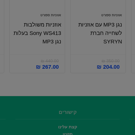
אוזניות ספורט
אוזניות ספורט
א
נגן MP3 עם אוזניות
אוזניות משולבות
לשחייה חברת
Sony WS413 בעלות
ת
SYRYN
נגן MP3
N
₪
440.00
₪
350.00
המחיר
המחיר
המחיר
המחיר
₪
267.00
₪
204.00
המקורי
הנוכחי
המקורי
הנוכחי
היה:
הוא:
היה:
הוא:
₪ 267.00.
₪ 440.00.
₪ 204.00.
₪ 350.00.
קישורים
קצת עלינו
תקנון