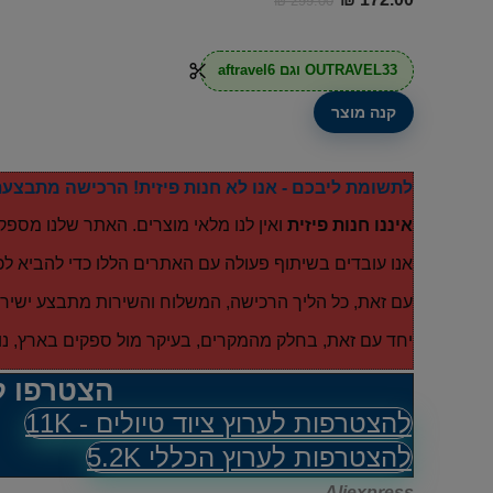
₪
299.00
הנוכחי
המקורי
היה:
הוא:
OUTRAVEL33 וגם aftravel6
₪ 299.00.
₪ 172.00.
קנה מוצר
לתשומת ליבכם - אנו לא חנות פיזית! הרכישה מתבצעת
איננו חנות פיזית
ואין לנו מלאי מוצרים. האתר שלנו מספק
אנו עובדים בשיתוף פעולה עם האתרים הללו כדי להביא לכ
עם זאת, כל הליך הרכישה, המשלוח והשירות מתבצע ישירות
יחד עם זאת, בחלק מהמקרים, בעיקר מול ספקים בארץ, נו
הצטרפו ל
להצטרפות לערוץ ציוד טיולים - 11K
להצטרפות לערוץ הכללי 5.2K
Aliexpress