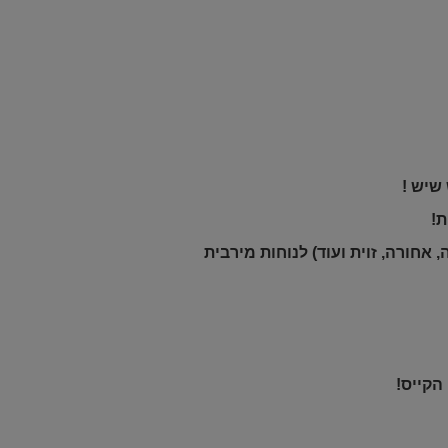
שיש !
ת!
אחורה, זוית ועוד) לנוחות מירבית