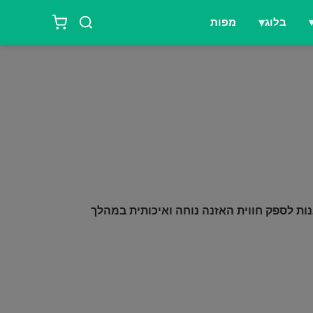
בלוג
מפות
ות לפעילות גופנית. הן מצוידות בווי אוזן לאחיזה בטוחה, מציעות קישוריות Bluetooth, ומתוכננות לספק חווית האזנה נוחה ואיכותית במהלך