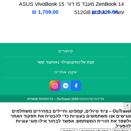
ZenBook 14 מעבד I5 דור
ASUS VivoBook 15
₪
2,450.00
₪
3,800.00
₪
1,709.00
₪
3,125.00
עשירי + אחסון 512GB
קישורים
קצת עלינו
תקנון
גילוי נאות
צור קשר
עקבו אחרינו
מדיניות פרטיות
|
© OuTravel 2018 – כל הזכויות שמורות
×
OuTravel – ציוד טיולים, קמפינג וחיילים במחירים משתלמים
ונגישים
אנו משתמשים בעוגיות כדי להבטיח את תפקוד האתר
ולשפר את חוויית המשתמש. אפשר לבחור אילו סוגי עוגיות
להפעיל.