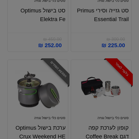
סטים כלי בישול וגזיה
סטים כלי בישול וגזיה
סט גזייה וסירי Primus
סט בישול Optimus
Elektra Fe
Essential Trail
₪
450.00
₪
300.00
₪
252.00
₪
225.00
המבצע הסתיים
בלעדי לאתר
סטים כלי בישול וגזיה
סטים כלי בישול וגזיה
קופון לערכת קפה
ערכת בישול Optimus
דגם Coffee Break
Crux Weekend HE