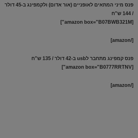
פנס מיני המתאים לאופניים (אור אדום) ולקמפינג ב-45 דולר
/ 144 ש"ח
[amazon box="B07BWB321M"]
[/amazon]
פנס קמפינג מתחבר לusb ב-42 דולר / 135 ש"ח
[amazon box="B0777RRTNV"]
[/amazon]