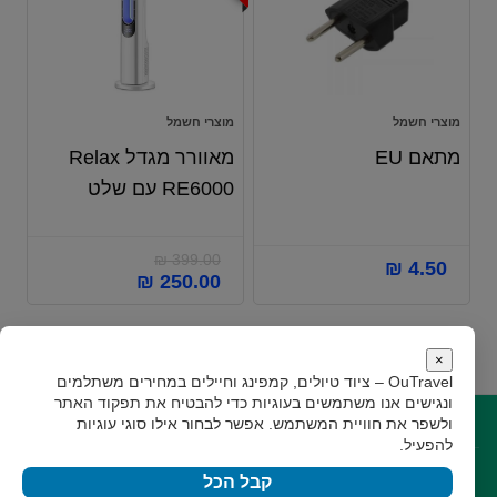
מוצרי חשמל
מוצרי חשמל
מתאם EU
‏מאוורר מגדל Relax
RE6000 עם שלט
₪
399.00
₪
4.50
₪
250.00
×
OuTravel – ציוד טיולים, קמפינג וחיילים במחירים משתלמים
ונגישים
אנו משתמשים בעוגיות כדי להבטיח את תפקוד האתר
ולשפר את חוויית המשתמש. אפשר לבחור אילו סוגי עוגיות
קישורים
להפעיל.
קצת עלינו
תקנון
גילוי נאות
צור קשר
קבל הכל