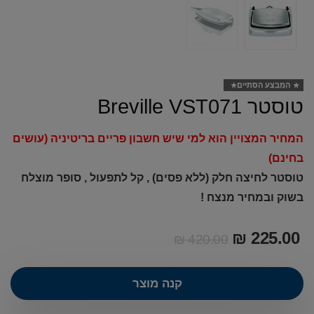
המבצע הסתיים
טוסטר Breville VST071
המחיר המצויין הוא למי שיש חשבון פריים בריטיניה (עושים
בחינם)
טוסטר לחיצה חלק (ללא פסים) , קל לתפעול , סופר מוצלח
בשוק ובמחיר מנצח !
₪
225.00
₪
420.00
קנה מוצר