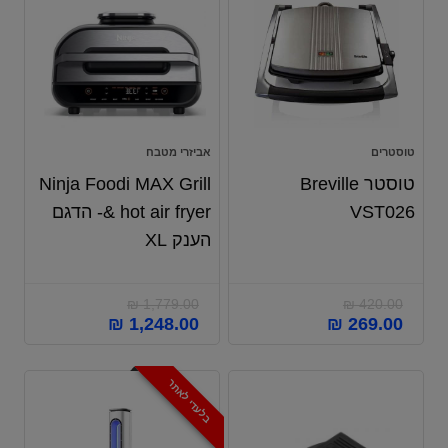
טוסטרים
אביזרי מטבח
טוסטר Breville
Ninja Foodi MAX Grill
VST026
& hot air fryer- הדגם
הענק XL
₪
1,779.00
₪
420.00
₪
1,248.00
₪
269.00
בלעדי לאתר