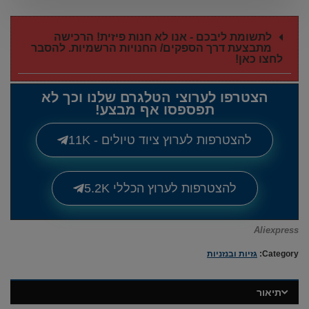
לתשומת ליבכם - אנו לא חנות פיזית! הרכישה
מתבצעת דרך הספקים/ החנויות הרשמיות. להסבר
לחצו כאן!
הצטרפו לערוצי הטלגרם שלנו וכך לא
תפספסו אף מבצע!
להצטרפות לערוץ ציוד טיולים - 11K
להצטרפות לערוץ הכללי 5.2K
Aliexpress
Category:
גזיות ובנזניות
תיאור