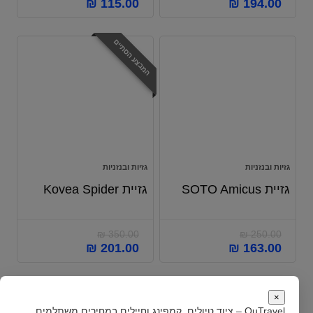
₪
115.00
₪
194.00
המבצע הסתיים
גזיות ובנזניות
גזיות ובנזניות
גזיית SOTO Amicus
גזיית Kovea Spider
₪
350.00
₪
250.00
₪
201.00
₪
163.00
×
OuTravel – ציוד טיולים, קמפינג וחיילים במחירים משתלמים