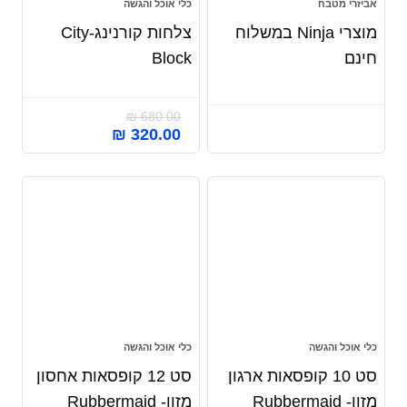
אביזרי מטבח
כלי אוכל והגשה
מוצרי Ninja במשלוח
צלחות קורנינג-City
חינם
Block
₪
680.00
₪
320.00
כלי אוכל והגשה
כלי אוכל והגשה
סט 10 קופסאות ארגון
סט 12 קופסאות אחסון
מזון- Rubbermaid
מזון- Rubbermaid