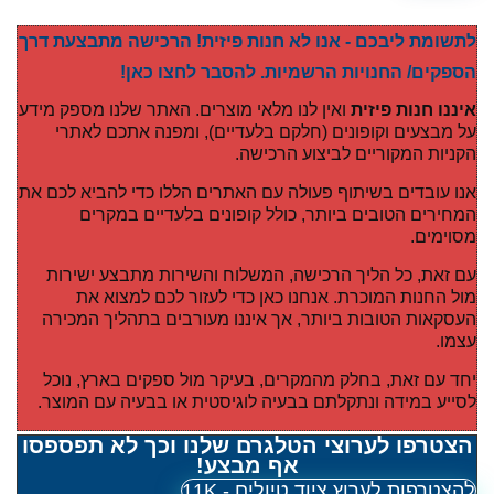
לתשומת ליבכם - אנו לא חנות פיזית! הרכישה מתבצעת דרך
הספקים/ החנויות הרשמיות. להסבר לחצו כאן!
איננו חנות פיזית
ואין לנו מלאי מוצרים. האתר שלנו מספק מידע
על מבצעים וקופונים (חלקם בלעדיים), ומפנה אתכם לאתרי
הקניות המקוריים לביצוע הרכישה.
אנו עובדים בשיתוף פעולה עם האתרים הללו כדי להביא לכם את
המחירים הטובים ביותר, כולל קופונים בלעדיים במקרים
מסוימים.
עם זאת, כל הליך הרכישה, המשלוח והשירות מתבצע ישירות
מול החנות המוכרת. אנחנו כאן כדי לעזור לכם למצוא את
העסקאות הטובות ביותר, אך איננו מעורבים בתהליך המכירה
עצמו.
יחד עם זאת, בחלק מהמקרים, בעיקר מול ספקים בארץ, נוכל
לסייע במידה ונתקלתם בבעיה לוגיסטית או בבעיה עם המוצר.
הצטרפו לערוצי הטלגרם שלנו וכך לא תפספסו
אף מבצע!
להצטרפות לערוץ ציוד טיולים - 11K