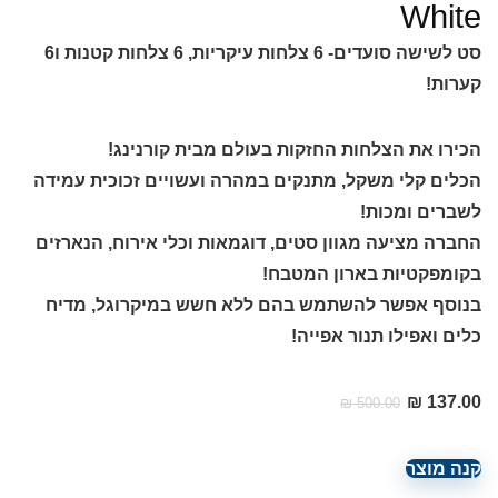
White
סט לשישה סועדים- 6 צלחות עיקריות, 6 צלחות קטנות ו6
קערות!
הכירו את הצלחות החזקות בעולם מבית קורנינג!
הכלים קלי משקל, מתנקים במהרה ועשויים זכוכית עמידה
לשברים ומכות!
החברה מציעה מגוון סטים, דוגמאות וכלי אירוח, הנארזים
בקומפקטיות בארון המטבח!
בנוסף אפשר להשתמש בהם ללא חשש במיקרוגל, מדיח
כלים ואפילו תנור אפייה!
המחיר
המחיר
₪
137.00
₪
500.00
הנוכחי
המקורי
היה:
הוא:
קנה מוצר
₪ 500.00.
₪ 137.00.