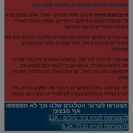
הספקים/ החנויות הרשמיות. להסבר לחצו כאן!
איננו חנות פיזית
ואין לנו מלאי מוצרים. האתר שלנו מספק מידע
על מבצעים וקופונים (חלקם בלעדיים), ומפנה אתכם לאתרי
הקניות המקוריים לביצוע הרכישה.
אנו עובדים בשיתוף פעולה עם האתרים הללו כדי להביא לכם את
המחירים הטובים ביותר, כולל קופונים בלעדיים במקרים
מסוימים.
עם זאת, כל הליך הרכישה, המשלוח והשירות מתבצע ישירות
מול החנות המוכרת. אנחנו כאן כדי לעזור לכם למצוא את
העסקאות הטובות ביותר, אך איננו מעורבים בתהליך המכירה
עצמו.
יחד עם זאת, בחלק מהמקרים, בעיקר מול ספקים בארץ, נוכל
לסייע במידה ונתקלתם בבעיה לוגיסטית או בבעיה עם המוצר.
הצטרפו לערוצי הטלגרם שלנו וכך לא תפספסו
אף מבצע!
להצטרפות לערוץ ציוד טיולים - 11K
להצטרפות לערוץ הכללי 5.2K