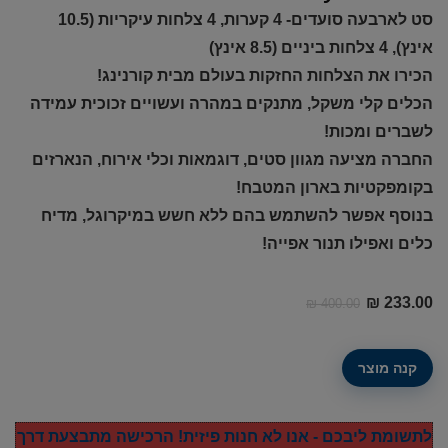
סט לארבעה סועדים- 4 קערות, 4 צלחות עיקריות (10.5
אינץ), 4 צלחות ביניים (8.5 אינץ)
הכירו את הצלחות החזקות בעולם מבית קורנינג!
הכלים קלי משקל, מתנקים במהרה ועשויים זכוכית עמידה
לשברים ומכות!
החברה מציעה מגוון סטים, דוגמאות וכלי אירוח, הנארזים
בקומפקטיות בארון המטבח!
בנוסף אפשר להשתמש בהם ללא חשש במיקרוגל, מדיח
כלים ואפילו תנור אפייה!
המחיר
המחיר
₪
233.00
₪
400.00
הנוכחי
המקורי
היה:
הוא:
קנה מוצר
₪ 400.00.
₪ 233.00.
לתשומת ליבכם - אנו לא חנות פיזית! הרכישה מתבצעת דרך