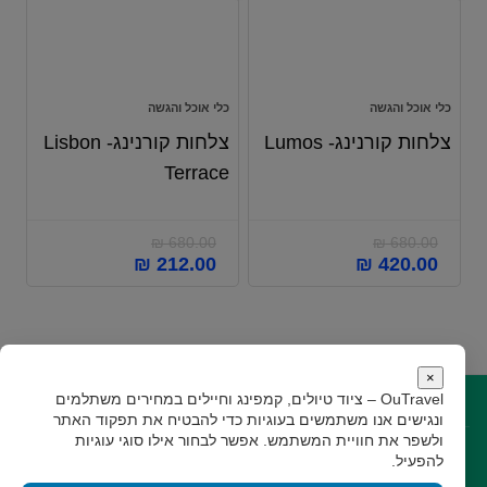
כלי אוכל והגשה
כלי אוכל והגשה
צלחות קורנינג- Lumos
צלחות קורנינג- Lisbon
Terrace
₪
680.00
₪
680.00
המחיר
המחיר
המחיר
המחיר
₪
212.00
₪
420.00
המקורי
הנוכחי
המקורי
הנוכחי
היה:
הוא:
היה:
הוא:
₪ 212.00.
₪ 680.00.
₪ 420.00.
₪ 680.00.
×
OuTravel – ציוד טיולים, קמפינג וחיילים במחירים משתלמים
קישורים
ונגישים
אנו משתמשים בעוגיות כדי להבטיח את תפקוד האתר
ולשפר את חוויית המשתמש. אפשר לבחור אילו סוגי עוגיות
קצת עלינו
תקנון
גילוי נאות
צור קשר
להפעיל.
עקבו אחרינו