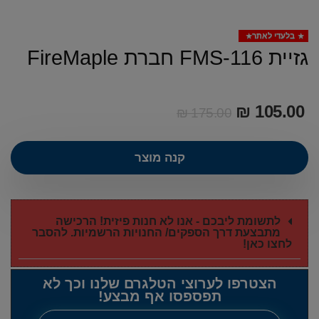
בלעדי לאתר
גזיית FMS-116 חברת FireMaple
₪
105.00
₪
175.00
קנה מוצר
לתשומת ליבכם - אנו לא חנות פיזית! הרכישה
מתבצעת דרך הספקים/ החנויות הרשמיות. להסבר
לחצו כאן!
הצטרפו לערוצי הטלגרם שלנו וכך לא
תפספסו אף מבצע!