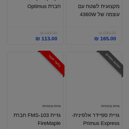
מקצועית לשטח עם
חברת Optimus
עוצמה של 4360W
₪
149.00
₪
599.00
₪
113.00
₪
165.00
המבצע הסתיים
בלעדי לאתר
גזיות ובנזניות
גזיות ובנזניות
גזיית ספיידר אלפינית-
גזיית FMS-103 חברת
FireMaple
Primus Express