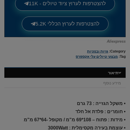
להצטרפות לערוץ ציוד טיולים - 11K
להצטרפות לערוץ הכללי 5.2K
Aliexpress
Category:
גזיות ובנזניות
Tag:
מבצעי טיולים עלי אקספרס
תיאור
מידע נוסף
• משקל הגזייה : 73 גרם
• חומרים : פלדת אל חלד
• מידות : פתוח – 108*69 מ"מ / מקופל -64*67 מ"מ
• עוצמת בעירה מקסימלית : 3000Watt