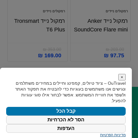
רמקולים ניידים
רמקולים ניידים
רמקול נייד Anker
רמקול נייד Tronsmart
T6 Plus
SoundCore Flare mini
₪
353.00
₪
203.00
₪
169.00
₪
97.75
×
OuTravel – ציוד טיולים, קמפינג וחיילים במחירים משתלמים
ונגישים
אנו משתמשים בעוגיות כדי להבטיח את תפקוד האתר
ולשפר את חוויית המשתמש. אפשר לבחור אילו סוגי עוגיות
קישורים
להפעיל.
קצת עלינו
תקנון
גילוי נאות
צור קשר
קבל הכל
עקבו אחרינו
הסר לא הכרחיות
העדפות
מדיניות הפרטיות