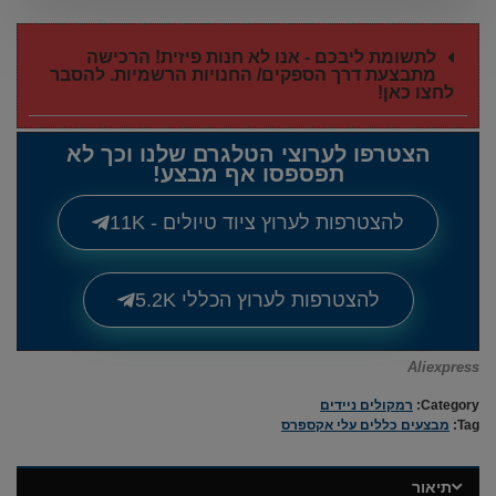
לתשומת ליבכם - אנו לא חנות פיזית! הרכישה
מתבצעת דרך הספקים/ החנויות הרשמיות. להסבר
לחצו כאן!
הצטרפו לערוצי הטלגרם שלנו וכך לא
תפספסו אף מבצע!
להצטרפות לערוץ ציוד טיולים - 11K
להצטרפות לערוץ הכללי 5.2K
Aliexpress
Category:
רמקולים ניידים
Tag:
מבצעים כללים עלי אקספרס
תיאור