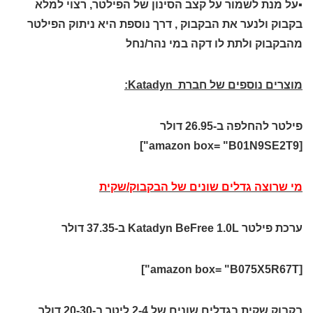
▪על מנת לשמור על קצב הסינון של הפילטר, רצוי למלא
בקבוק ולנער את הבקבוק , דרך נוספת היא ניתוק הפילטר
מהבקבוק ולתת לו דקה במי נהר/נחל
מוצרים נוספים של חברת Katadyn:
פילטר להחלפה ב-26.95 דולר
[amazon box= "B01N9SE2T9"]
מי שרוצה גדלים שונים של הבקבוק/שקית
ערכת פילטר Katadyn BeFree 1.0L ב-37.35 דולר
[amazon box= "B075X5R67T"]
בקבוק שקית בגדלים שונים של 2-4 ליטר ב-20-30 דולר