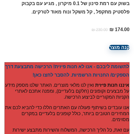
בשוק עם רמת סינון של 0.1 מיקרון , מגיע עם בקבוק
פלסטיק מתקפל , קל משקל ונוח מאוד לטרקים.
המחיר
המחיר
₪
174.00
₪
230.00
הנוכחי
המקורי
היה:
הוא:
קנה מוצר
₪ 230.00.
₪ 174.00.
לתשומת ליבכם - אנו לא חנות פיזית! הרכישה מתבצעת דרך
הספקים/ החנויות הרשמיות. להסבר לחצו כאן!
איננו חנות פיזית
ואין לנו מלאי מוצרים. האתר שלנו מספק מידע
על מבצעים וקופונים (חלקם בלעדיים), ומפנה אתכם לאתרי
הקניות המקוריים לביצוע הרכישה.
אנו עובדים בשיתוף פעולה עם האתרים הללו כדי להביא לכם את
המחירים הטובים ביותר, כולל קופונים בלעדיים במקרים
מסוימים.
עם זאת, כל הליך הרכישה, המשלוח והשירות מתבצע ישירות