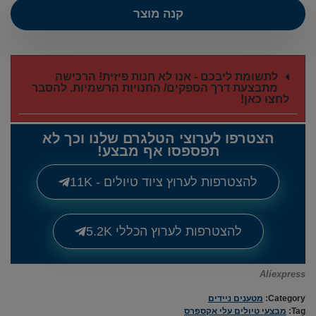
קנה מוצר
לתשומת ליבכם - אנו לא חנות פיזית! הרכישה
מתבצעת דרך הספקים/ החנויות הרשמיות. להסבר
לחצו כאן!
הצטרפו לערוצי הטלגרם שלנו וכך לא
תפספסו אף מבצע!
להצטרפות לערוץ ציוד טיולים - 11K
להצטרפות לערוץ הכללי 5.2K
Aliexpress
Category:
מטענים ניידים
Tag:
מבצעי טיולים עלי אקספרס