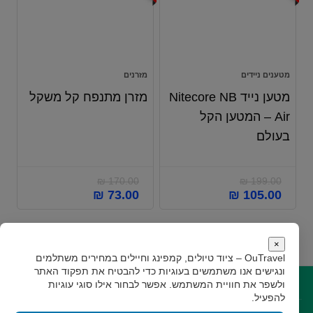
מטענים ניידים
מזרנים
מטען נייד Nitecore NB
מזרן מתנפח קל משקל
Air – המטען הקל
בעולם
₪
170.00
₪
199.00
₪
73.00
₪
105.00
×
OuTravel – ציוד טיולים, קמפינג וחיילים במחירים משתלמים
ונגישים
אנו משתמשים בעוגיות כדי להבטיח את תפקוד האתר
ולשפר את חוויית המשתמש. אפשר לבחור אילו סוגי עוגיות
קישורים
להפעיל.
קצת עלינו
תקנון
גילוי נאות
צור קשר