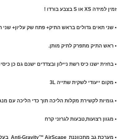
זמין למידה XS או S בצבע בורדו !
▪ שני תאים גדולים בראש התיק+ פתח שק עליון+ שני 
▪ ראש התיק מתפרק לתיק מותן.
▪ בחזית ישנו כיס רשת ניילון ובצדדים ישנם גם כן כיס
▪ מקום ייעודי לשקית שתייה 3L
▪ גומיות לקשירת מקלות הליכה תוך כדי הליכה עם מנגנון w On The Go
▪ מגוון רצועות,טבעות לגרזני קרח
▪ מערכת גב מתכווננת Anti-Gravity™ AirScape בעל רשת מנדפת.