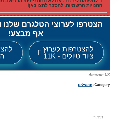
לתשומת ליבכם - אנו לא חנות פיזית! הרכישה 
החנויות הרשמיות. להסבר לחצו כאן!
הצטרפו לערוצי הטלגרם שלנו 
אף מבצע!
להצטרפות לערוץ
להצט
ציוד טיולים - 11K
הכל
Amazon UK
Category:
תרמילים
תיאור