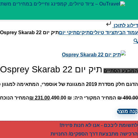
דילוג לתוכן
עמוד הבית
ציוד טיולים
תיקים
תיקי יום
תיק יום Osprey Skarab 22
🔍
תיק יום Osprey Skarab 22
המבצע הסתיים
הדגם חלק מסדרת 2019 המגוונת של אוספרי, המתאימה למגוון סוגי ספורט וטיולים! .
490.00
₪
המחיר המקורי היה: ₪ 490.00.
231.00
₪
המחיר הנוכחי הוא:
קנה מוצר
לתשומת ליבכם - אנו לא חנות פיזית!
הרכישה מתבצעת דרך הספקים/ החנויות