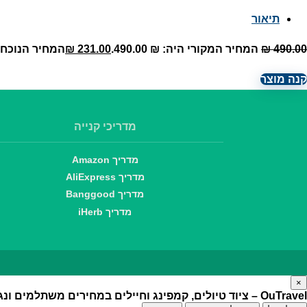
תיאור
490.00
₪
המחיר המקורי היה: ₪ 490.00.
231.00
₪
המחיר הנוכחי הוא:
קנה מוצר
מדריכי קנייה
מדריך Amazon
מדריך AliExpress
מדריך Banggood
מדריך iHerb
×
OuTravel – ציוד טיולים, קמפינג וחיילים במחירים משתלמים ונגישים