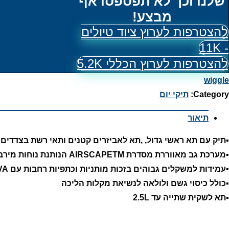
שלנו וכך לא תפספסו אף
מבצע!
להצטרפות לערוץ ציוד טיולים
- 11K
להצטרפות לערוץ הכללי 5.2K
wiggle
Category:
תיקי יום
תיאור
▪️תיק עם תא ראשי גדול, ,תא לאביזרים קטנים ותאי רשת בצדדים
▪️מערכת גב מאווררת מסדרת AIRSCAPETM הנותנת נוחות מירבית
▪️עמידות למשקלים גבוהים בזכות מותניות וכתפיות רחבות עם EVA
▪️כולל כיסוי גשם ולולאה לנשיאת מקלות הליכה
▪️תא לשקית שתייה עד 2.5L