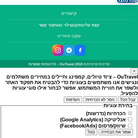
קנה מוצר
קישורים
קצת עלינו
תקנון
גילוי נאות
צור קשר
עקבו אחרינו
מדיניות פרטיות
|
© OuTravel 2018 – כל הזכויות שמורות
×
OuTravel – ציוד טיולים, קמפינג וחיילים במחירים משתלמים
ונגישים
אנו משתמשים בעוגיות כדי להבטיח את תפקוד האתר
ולשפר את חוויית המשתמש. אפשר לבחור אילו סוגי עוגיות
להפעיל.
קבל הכל
הסר לא הכרחיות
העדפות
בחירת עוגיות
הכרחיות (נדרשות)
אנליטיקה (Google Analytics)
שיווק/פרסום (Facebook/Ads)
שמור את הבחירה
בטל