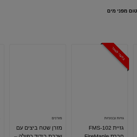
ום מפני מים
בלעדי לאתר
גזיות ובנזניות
מזרנים
מ
גזיית FMS-102
מזרן שטח ביצים עם
חברת FireMaple
שכבת בידוד כפולה –
2