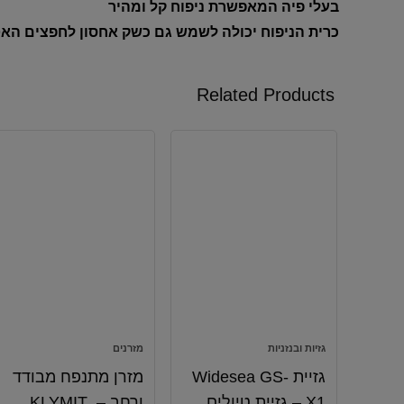
בעלי פיה המאפשרת ניפוח קל ומהיר
כרית הניפוח יכולה לשמש גם כשק אחסון לחפצים האט
Related Products
גזיות ובנזניות
מזרנים
גזיית Widesea GS-
מזרן מתנפח מבודד
X1 – גזיית טיולים
ורחב – KLYMIT