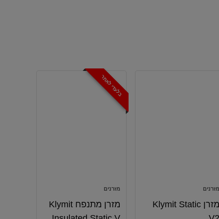
בלעדי לאתר
זרנים
מזרנים
מזרן Klymit Static
מזרן מתנפח Klymit
Insulated Static V
V