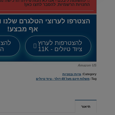
לתשומת ליבכם - אנו לא חנות פיזית! הרכישה 
החנויות הרשמיות. להסבר לחצו כאן!
הצטרפו לערוצי הטלגרם שלנו 
אף מבצע!
להצטרפות לערוץ
להצט
ציוד טיולים - 11K
הכל
Amazon US
Category:
גזיות ובנזניות
Tag:
משלוח חינם מעל 49 דולר - ציוד טיולים
תיאור