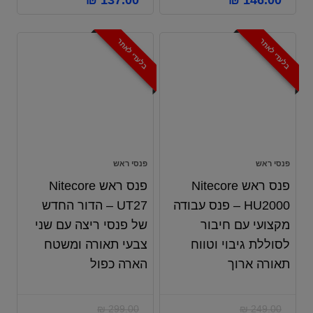
₪
137.00
₪
146.00
בלעדי לאתר
בלעדי לאתר
פנסי ראש
פנסי ראש
פנס ראש Nitecore
פנס ראש Nitecore
HU2000 – פנס עבודה
UT27 – הדור החדש
מקצועי עם חיבור
של פנסי ריצה עם שני
לסוללת גיבוי וטווח
צבעי תאורה ומשטח
תאורה ארוך
הארה כפול
₪
299.00
₪
249.00