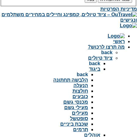
מדיניות הפרטיות
ראשי
מה תרצו לרכוש?
back
ציוד טיולים
back
ביגוד
back
הלבשה תחתונה
הנעלה
חולצות
כובעים
מכנסי גשם
מעילי גשם
מעילים
סופטשל
שכבת ביניים
תרמים
אוהלים