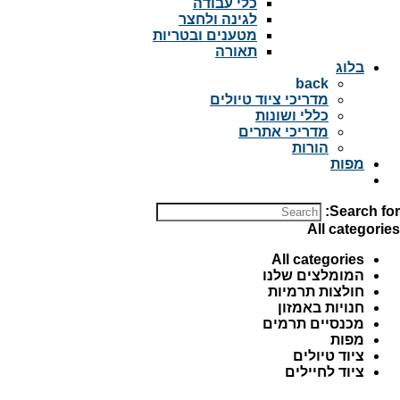
כלי עבודה
לגינה ולחצר
מטענים ובטריות
תאורה
בלוג
back
מדריכי ציוד טיולים
כללי ושונות
מדריכי אתרים
הורות
מפות
Search for:
All categories
All categories
המומלצים שלנו
חולצות תרמיות
חנויות באמזון
מכנסיים תרמים
מפות
ציוד טיולים
ציוד לחיילים