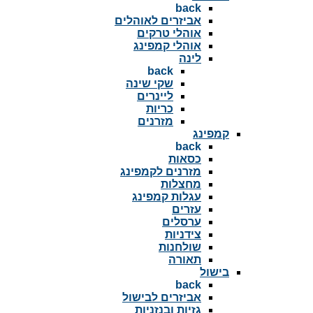
back
אביזרים לאוהלים
אוהלי טרקים
אוהלי קמפינג
לינה
back
שקי שינה
ליינרים
כריות
מזרנים
קמפינג
back
כסאות
מזרנים לקמפינג
מחצלות
עגלות קמפינג
עזרים
ערסלים
צידניות
שולחנות
תאורה
בישול
back
אביזרים לבישול
גזיות ובנזניות