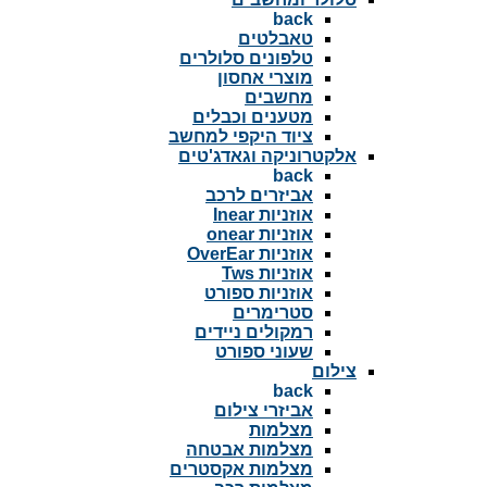
back
טאבלטים
טלפונים סלולרים
מוצרי אחסון
מחשבים
מטענים וכבלים
ציוד היקפי למחשב
אלקטרוניקה וגאדג'טים
back
אביזרים לרכב
אוזניות Inear
אוזניות onear
אוזניות OverEar
אוזניות Tws
אוזניות ספורט
סטרימרים
רמקולים ניידים
שעוני ספורט
צילום
back
אביזרי צילום
מצלמות
מצלמות אבטחה
מצלמות אקסטרים