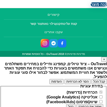
קנה מוצר
קישורים
קצת עלינו
תקנון
גילוי נאות
צור קשר
עקבו אחרינו
מדיניות פרטיות
|
© OuTravel 2018 – כל הזכויות שמורות
×
OuTravel – ציוד טיולים, קמפינג וחיילים במחירים משתלמים
ונגישים
אנו משתמשים בעוגיות כדי להבטיח את תפקוד האתר
ולשפר את חוויית המשתמש. אפשר לבחור אילו סוגי עוגיות
להפעיל.
קבל הכל
הסר לא הכרחיות
העדפות
בחירת עוגיות
הכרחיות (נדרשות)
אנליטיקה (Google Analytics)
שיווק/פרסום (Facebook/Ads)
שמור את הבחירה
בטל