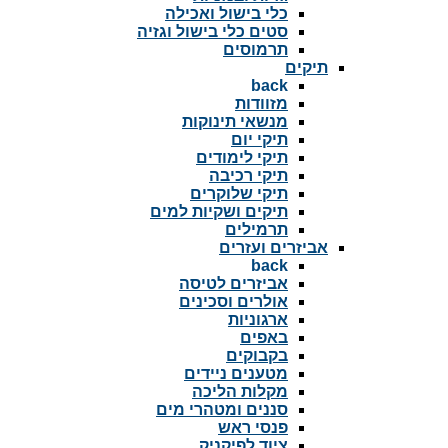
כלי בישול ואכילה
סטים כלי בישול וגזיה
תרמוסים
תיקים
back
מזוודות
מנשאי תינוקות
תיקי יום
תיקי לימודים
תיקי רכיבה
תיקי שלוקרים
תיקים ושקיות למים
תרמילים
אביזרים ועזרים
back
אביזרים לטיסה
אולרים וסכינים
ארגוניות
באפים
בקבוקים
מטענים ניידים
מקלות הליכה
סננים ומטהרי מים
פנסי ראש
ציוד לפיקניק