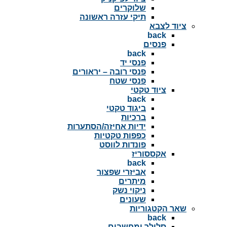
שלוקרים
תיקי עזרה ראשונה
ציוד לצבא
back
פנסים
back
פנסי יד
פנסי רובה – יראורים
פנסי שטח
ציוד טקטי
back
ביגוד טקטי
ברכיות
ידיות אחיזה/הסתערות
כפפות טקטיות
פונדות לווסט
אקססוריז
back
אביזרי שפצור
מיתרים
ניקוי נשק
שעונים
שאר הקטגוריות
back
סלולר ומחשבים