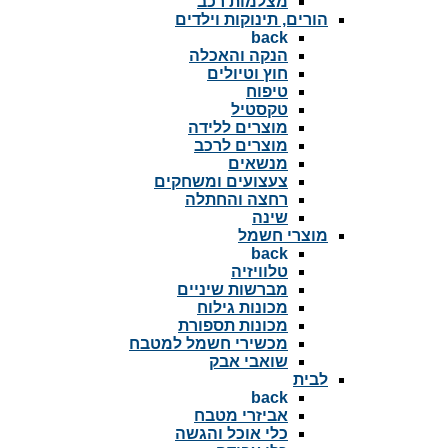
מצלמות רכב
הורים, תינוקות וילדים
back
הנקה והאכלה
חוץ וטיולים
טיפוח
טקסטיל
מוצרים ללידה
מוצרים לרכב
מנשאים
צעצועים ומשחקים
רחצה והחתלה
שינה
מוצרי חשמל
back
טלוויזיה
מברשות שיניים
מכונות גילוח
מכונות תספורת
מכשירי חשמל למטבח
שואבי אבק
לבית
back
אביזרי מטבח
כלי אוכל והגשה