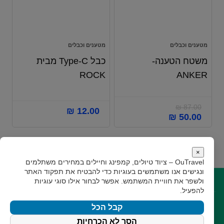
מטענים וכבלים
מטענים וכבלים
משטח הטענה-
כבל Type-C מבית
ROCK
ANKER
₪
87.00
₪
12.00
₪
50.00
×
OuTravel – ציוד טיולים, קמפינג וחיילים במחירים משתלמים
ונגישים
אנו משתמשים בעוגיות כדי להבטיח את תפקוד האתר
ולשפר את חוויית המשתמש. אפשר לבחור אילו סוגי עוגיות
קישורים
להפעיל.
קצת עלינו
תקנון
גילוי נאות
צור קשר
קבל הכל
עקבו אחרינו
הסר לא הכרחיות