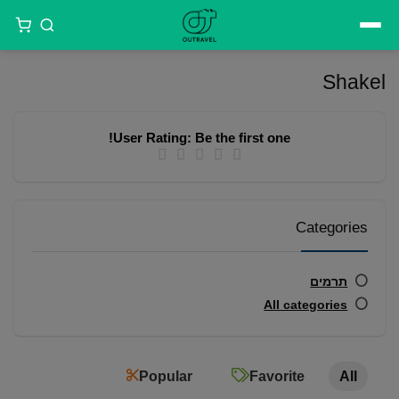
דילוג
לתוכן
Shakel
User Rating:
Be the first one!
Categories
תרמים
All categories
Popular
Favorite
All