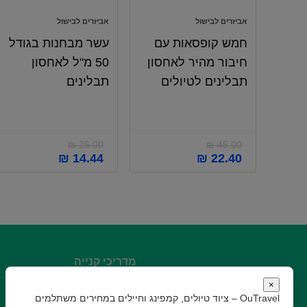
אביזרים לבישול
אביזרים לבישול
חמש קופסאות עם
עשר מבחנות בגודל
חיבור מהיר לאחסון
50 מ"ל לאחסון
תבלינים לטיולים
תבלינים
₪
25.00
₪
45.00
₪
14.44
₪
22.40
מדריכי קנייה
×
מדריך Amazon
OuTravel – ציוד טיולים, קמפינג וחיילים במחירים משתלמים