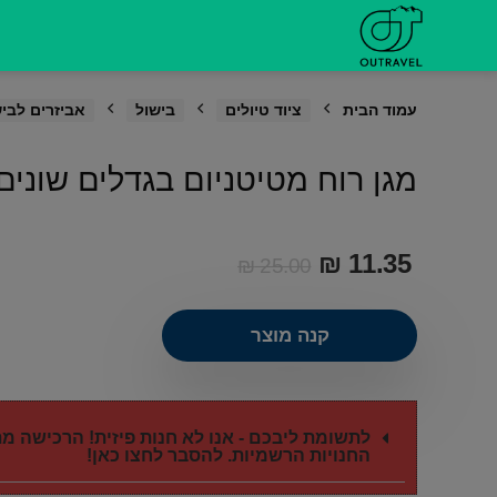
דילוג
לתוכן
עמוד הבית
ציוד טיולים
בישול
אביזרים לבי
מגן רוח מטיטניום בגדלים שונים
₪
11.35
₪
25.00
קנה מוצר
לתשומת ליבכם - אנו לא חנות פיזית! הרכישה 
החנויות הרשמיות. להסבר לחצו כאן!