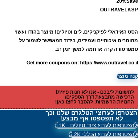
20
%
Save
OUTRAVELKSP
הסט האידאלי לפיקניקים, לים וטיולים! מיוצר בהודו ועשוי
מחומרים איכותיים ועמידים, בידוד המאפשר לשמור על
טמפרטורה קרה או חמה למשך זמן רב.
Get more coupons on:
https://www.outravel.co.il
קנה מוצר
לתשומת ליבכם - אנו לא חנות פיזית!
הרכישה מתבצעת דרך הספקים/
החנויות הרשמיות. להסבר לחצו כאן!
הצטרפו לערוצי הטלגרם שלנו וכך
לא תפספסו אף מבצע!
להצטרפות לערוץ ציוד טיולים - 11K
להצטרפות לערוץ הכללי 5.2K