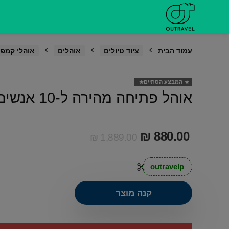
דילוג
לתוכן
עמוד הבית
ציוד טיולים
אוהלים
אוהלי קמפי
המבצע הסתיים
אוהל פתיחה מהירה ל-10 אנשים Aztec
₪
880.00
₪
1,889.00
outravelp
קנה מוצר