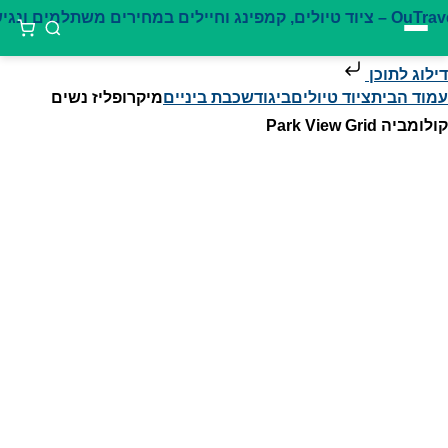
דילוג לתוכן
עמוד הבית
ציוד טיולים
ביגוד
שכבת ביניים
מיקרופליז נשים
קולומביה Park View Grid