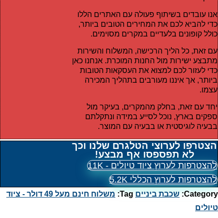
אנו עובדים בשיתוף פעולה עם האתרים הללו
כדי להביא לכם את המחירים הטובים ביותר,
כולל קופונים בלעדיים במקרים מסוימים.
עם זאת, כל הליך הרכישה, המשלוח והשירות
מתבצע ישירות מול החנות המוכרת. אנחנו כאן
כדי לעזור לכם למצוא את העסקאות הטובות
ביותר, אך איננו מעורבים בתהליך המכירה
עצמו.
יחד עם זאת, בחלק מהמקרים, בעיקר מול
ספקים בארץ, נוכל לסייע במידה ונתקלתם
בבעיה לוגיסטית או בבעיה עם המוצר.
הצטרפו לערוצי הטלגרם שלנו וכך
לא תפספסו אף מבצע!
להצטרפות לערוץ ציוד טיולים - 11K
להצטרפות לערוץ הכללי 5.2K
Category:
שכבת ביניים
Tag:
משלוח חינם מעל 49 דולר - ציוד
טיולים