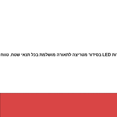
הדור הבא של פנסי הראש מבית Nitecore הגיע! עוצמה של 600 לומן עם 3 צבעי תאורה שונים. טכנולוגיית MCT חדשנית עם 8 נורות LED בסידור מטריצה לתאורה מושלמת בכל תנאי שטח. טווח