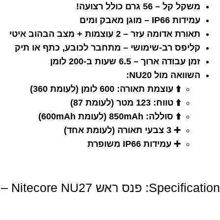
משקל קל – 56 גרם כולל רצועה!
עמידות IP66 – מוגן מאבק ומים
תאורת אדומה עזר – 2 עוצמות + מצב הבהוב איטי
קליפס רב-שימושי – מתחבר לכובע, כתף או תיק
זמן עבודה ארוך – 6.5 שעות ב-200 לומן
השוואה מול NU20:
⬆️ עוצמת תאורה: 600 לומן (לעומת 360)
⬆️ טווח: 123 מטר (לעומת 87)
⬆️ סוללה: 850mAh (לעומת 600mAh)
➕ 3 צבעי תאורה (לעומת אחד)
➕ עמידות IP66 משופרת
Specification:
פנס ראש Nitecore NU27 – פנס מקצועי עם טכנולוגיית תאורה מתקדמת לכל תנאי שטח