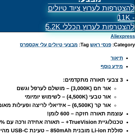
להצטרפות לערוץ ציוד טיולים
- 11K
להצטרפות לערוץ הכללי 5.2K
Aliexpress
Category:
פנסי ראש
Tag:
מבצעי טיולים עלי אקספרס
תיאור
מידע נוסף
3 צבעי תאורה מתקדמים:
אור חם (3,000K) – מושלם לערפל וגשם
אור טבעי (4,500K) – לשימוש יומיומי
אור קר (6,500K) – אידיאלי לריצה ופעילות מאומצת
עוצמת תאורה חזקה – 600 לומן!
טכנולוגיית TrueVision+ – תאורה אחידה ורכה עם 94% העברת אור
סוללת Li-ion מובנית 850mAh – טעינת USB-C מהירה