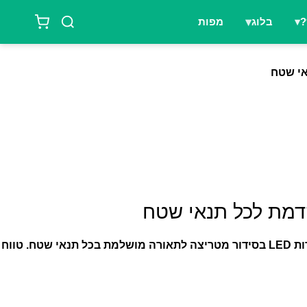
?
בלוג
מפות
הדור הבא של פנסי הראש מבית Nitecore הגיע! עוצמה של 600 לומן עם 3 צבעי תאורה שונים. טכנולוגיית MCT חדשנית עם 8 נורות LED בסידור מטריצה לתאורה מושלמת בכל תנאי שטח. טווח