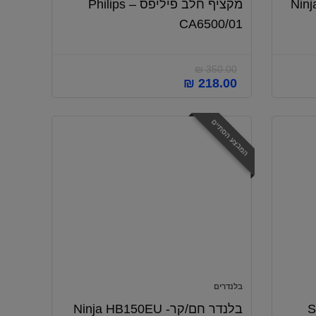
Ninj
מקציף חלב פיליפס – Philips
CA6500/01
₪
350.00
המחיר
המחיר
₪
218.00
המקורי
הנוכחי
היה:
הוא:
המבצע הסתיים
₪ 218.00.
₪ 350.00.
בלנדרים
Sage
בלנדר חם/קר- Ninja HB150EU