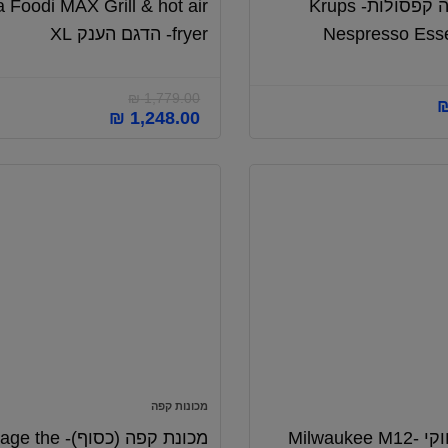
מכונת קפה קפסולות- Krups
a Foodi MAX Grill & hot air
Nespresso Ess
fryer- הדגם הענק XL
₪
1,779.00
המחיר
המחיר
₪
1,248.00
המקורי
הנוכחי
היה:
הוא:
₪ 1,248.00.
₪ 1,779.00.
מכונות קפה
מטען מילווקי Milwaukee M12-
מכונת קפה (כסוף)-  the