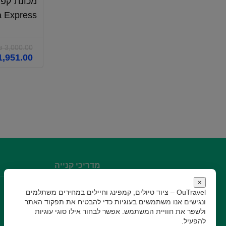
a Express
₪
3,000.00
המחיר
,951.00
המקורי
היה:
₪ 3,000.00.
מדריכי קנייה
×
מדריך Amazon
OuTravel – ציוד טיולים, קמפינג וחיילים במחירים משתלמים
ונגישים
אנו משתמשים בעוגיות כדי להבטיח את תפקוד האתר
מדריך AliExpress
ולשפר את חוויית המשתמש. אפשר לבחור אילו סוגי עוגיות
מדריך Banggood
להפעיל.