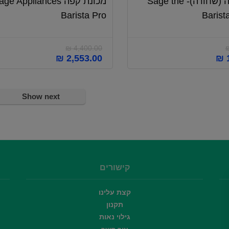
מכונת קפה (שחורה)- Sage the
מכונת קפה ge Appliances
Barista Pro
Barist
₪
4,400.00
המחיר
המחיר
המחיר
₪
2,553.00
₪
1
הנוכחי
המקורי
הנוכחי
הוא:
היה:
הוא:
₪ 2,553.00.
₪ 4,400.00.
₪ 1,951.00.
Show next
קישורים
קצת עלינו
תקנון
גילוי נאות