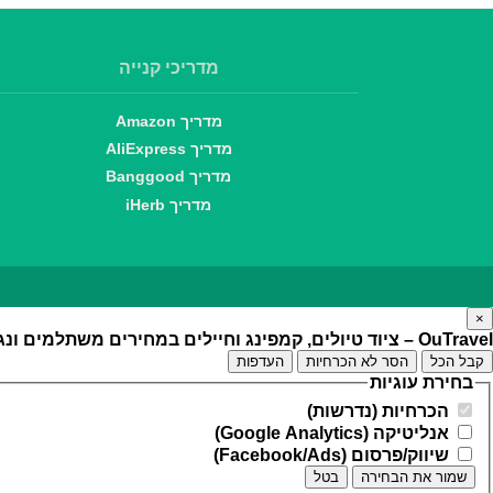
מדריכי קנייה
מדריך Amazon
מדריך AliExpress
מדריך Banggood
מדריך iHerb
×
OuTravel – ציוד טיולים, קמפינג וחיילים במחירים משתלמים ונגישים
קבל הכל
הסר לא הכרחיות
העדפות
בחירת עוגיות
הכרחיות (נדרשות)
אנליטיקה (Google Analytics)
שיווק/פרסום (Facebook/Ads)
שמור את הבחירה
בטל