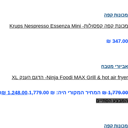
מכונות קפה
מכונת קפה קפסולות- Krups Nespresso Essenza Mini
₪
347.00
אביזרי מטבח
Ninja Foodi MAX Grill & hot air fryer- הדגם הענק XL
1,779.00
₪
המחיר המקורי היה: ₪ 1,779.00.
1,248.00
₪
ה
המבצע הסתיים
מכונות קפה