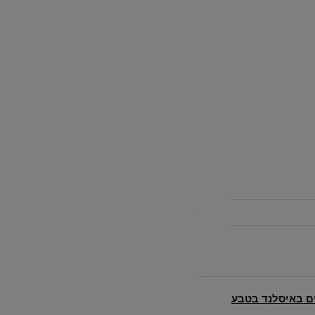
סלול שלד – 17 ימים באיסלנד בטבע