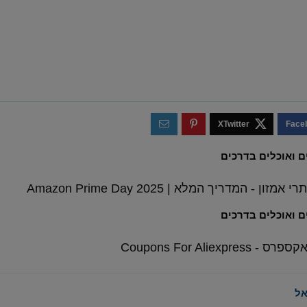
Coupons For Aliex
ל