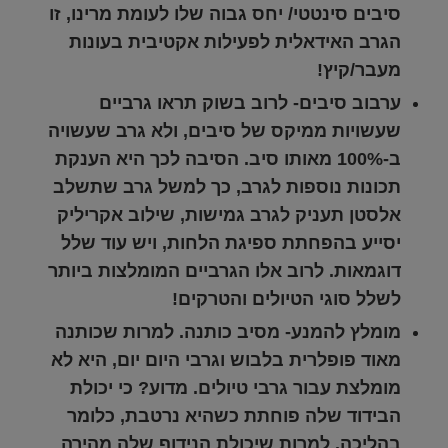
סיבים סינטטי/ יחס גבוה שלו לעומת מרינו, זו
הגרב האידאלית
לפעילות אקטיבית בעונות
מעבר/קיץ!
ערבוב סיבים-
לרוב בשוק תראו גרביים
שעשויות ממיקס של סיבים, ולא גרב שעשויה
ב-100% מאותו סיב. הסיבה לכך היא הענקת
תכונות נוספות לגרב, כך למשל גרב שתשלב
אלסטן תעניק לגרב גמישות, שילוב אקריליק
יסייע בהפחתת ספיגת הלחות, ויש עוד שלל
דוגמאות. לרוב אלו הגרביים המומלצות ביותר
לשלל סוגי הטיולים והטרקים!
מומלץ להמנע- מסיב כותנה
. למרות שכותנה
מאוד פופלרית בלבוש וגרבי היום יום, היא לא
מומלצת עבור גרבי טיולים. מדוע? כי יכולת
הבידוד שלה פוחתת כשהיא נרטבת, כלומר
בהליכה. למרות שיכולת הנידוף שלה מהירה