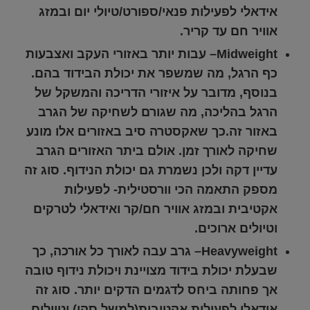
אידאלי לפעילות פנאי/ספורט/טיולי יום ובמזג
אוויר חם עד קריר.
Midweight
–
עבות יותר באזורי העקב ואצבעות
כף הרגל, מה שמשפר את יכולת הבידוד בהם.
בנוסף, מדובר על איזורי הדריכה והמשקל של
הרגל בהליכה, מה שגורם לשחיקה של הגרב
באזור זה.כך שאקסטרה סיב באזורים אלו מונע
שחיקה לאורך זמן. אולם ביתר האזורים הגרב
עדיין דקה ולכן נשמרת גם יכולת הנידוף. סוג זה
מספק התאמה הכי וורסטילית- לפעילות
אקטיבית ובמזג אוויר חם/קר ואידאלי לטרקים
וטיולים ארוכים.
Heavyweight
–
גרב עבה לאורך כל אורכה, כך
שבעלת יכולת בידוד מצויינת ויכולת נידוף טובה
אך פחותה ביחס לדגמים הדקים יותר. סוג זה
אידאלי לפעילות אקטיבית(למשל סקי) וטיולים