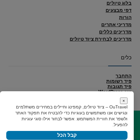
בלוג טיולים
דפי מבצעים
הורות
מדריכי אתרים
מדריכים כללים
מדריכים לבחירת ציוד טיולים
כלים
התחבר
פיד רשומות
פיד תגובות
WordPress.org
×
OuTravel – ציוד טיולים, קמפינג וחיילים במחירים משתלמים
ונגישים
אנו משתמשים בעוגיות כדי להבטיח את תפקוד האתר
ולשפר את חוויית המשתמש. אפשר לבחור אילו סוגי עוגיות
קישורים
להפעיל.
קצת עלינו
תקנון
גילוי נאות
צור קשר
קבל הכל