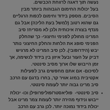
נעשה תוך דאגה לרווחת הכבשים.
בעל יכולות החימום הגבוהות ביותר מבין
הסיבים. מספק בידוד וחימום לכפות הרגליים
גם שהוא רטוב (למשל בעת הליכה) אבל גם
מנדף בצורה איכותית ולכן לא מסריח! סיב
המרינו מחולק לפנימי וחיצוני- כך שהחלק
הפנימי סופג את הלחות והחלק החיצוני נותר
יבש (הידרופובי). לכן סיב המרינו לא מרגיש
דביק על העור ובעל איזון בין בידוד לנשימה, אך
זמן הייבוש שלו ארוך מסיב סינטטי.
לסיכום- אם אתם מחפשים גרב
לפעילות
אקטיבית במזג אוויר קר
, בחרו בדגם עם הרכב
סיב מרינו גבוה יותר לעומת סינטטי.
סיב סינטטי-
פוליאסטר/פוליפרופילן וכו- יכולת
ייבוש ונידוף מהירה יותר לעומת צמר מרינו אבל
יכולת בידוד נמוכה יותר. לכן גרב עם הרכב